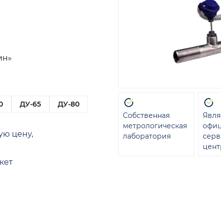
ин»
0
ДУ-65
ДУ-80
Собственная
Явля
метрологическая
офи
ую цену,
лаборатория
сер
цент
кет