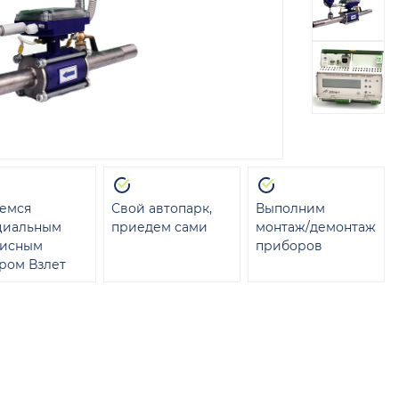
емся
Свой автопарк,
Выполним
циальным
приедем сами
монтаж/демонтаж
висным
приборов
ром Взлет