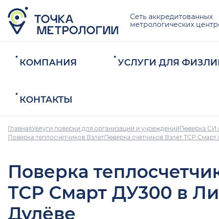
Сеть аккредитованных
метрологических центр
КОМПАНИЯ
УСЛУГИ ДЛЯ ФИЗЛИ
КОНТАКТЫ
Главная
Услуги поверки для организаций и учреждений
Поверка СИ 
Поверка теплосчетчиков Взлет
Поверка счетчиков Взлет ТСР Смарт
Поверка теплосчетчи
ТСР Смарт ДУ300 в Л
Дулёве