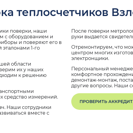
ка теплосчетчиков Взл
дики поверки, наши
После поверки метроло
ам с оборудованием и
руки выдается свидетел
риборы и поверяют его в
Отремонтируем, что мо
 эталонами 1-го
центром многих изгото
электронщики.
ашей области
Персональный менеджер
верим их у наших
комфортное прохождение
одходим к решению
демонтаж-монтаж, поста
другие вопросы. Наши со
транспортными
х средство измерений.
ПРОВЕРИТЬ АККРЕДИ
ач. Наши сотрудники
звиваться вместе с