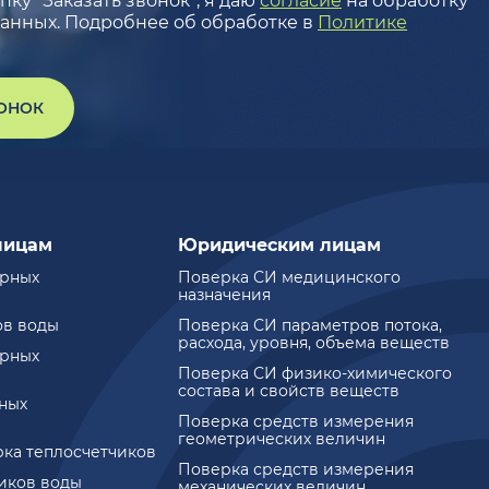
ку “Заказать звонок”, я даю
согласие
на обработку
анных. Подробнее об обработке в
Политике
ВОНОК
лицам
Юридическим лицам
ирных
Поверка СИ медицинского
назначения
ов воды
Поверка СИ параметров потока,
расхода, уровня, объема веществ
ирных
Поверка СИ физико-химического
состава и свойств веществ
ных
Поверка средств измерения
геометрических величин
рка теплосчетчиков
Поверка средств измерения
чиков воды
механических величин