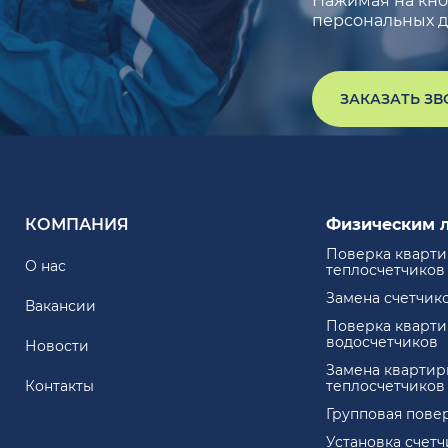
Нажимая на кноп
персональных д
ЗАКАЗАТЬ З
КОМПАНИЯ
Физическим 
Поверка кварт
О нас
теплосчетчиков
Замена счетчик
Вакансии
Поверка кварт
водосчетчиков
Новости
Замена квартир
Контакты
теплосчетчиков
Групповая пове
Установка счет