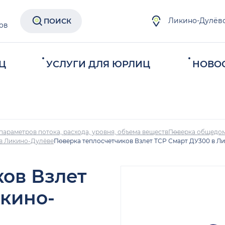
Ликино-Дулёв
ПОИСК
ов
Ц
УСЛУГИ ДЛЯ ЮРЛИЦ
НОВО
параметров потока, расхода, уровня, объема веществ
Поверка общедом
 в Ликино-Дулёве
Поверка теплосчетчиков Взлет ТСР Смарт ДУ300 в Л
ков Взлет
икино-