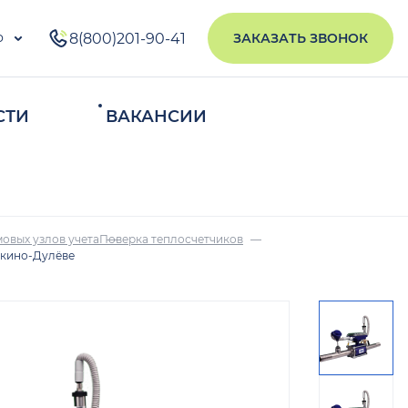
о
8(800)201-90-41
ЗАКАЗАТЬ ЗВОНОК
СТИ
ВАКАНСИИ
ИСКАТЬ
овых узлов учета
Поверка теплосчетчиков
икино-Дулёве