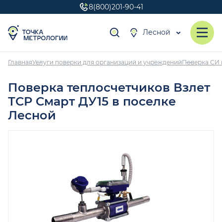
8(800)201-90-41
Лесной
Главная
Услуги поверки для организаций и учреждений
Поверка СИ 
Поверка теплосчетчиков Взлет
ТСР Смарт ДУ15 в поселке
Лесной