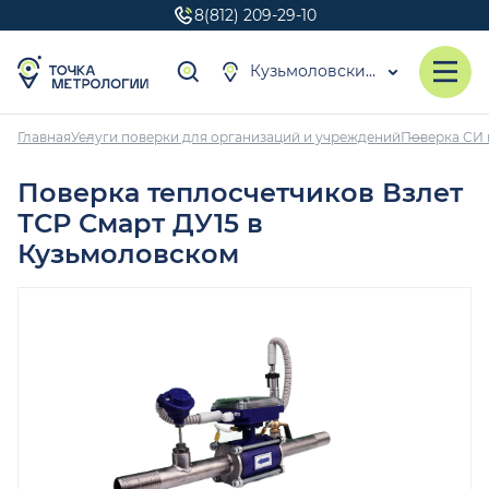
8(812) 209-29-10
Кузьмоловский
Главная
Услуги поверки для организаций и учреждений
Поверка СИ 
Поверка теплосчетчиков Взлет
ТСР Смарт ДУ15 в
Кузьмоловском