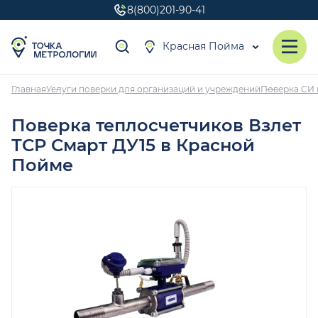
8(800)201-90-41
Красная Пойма
Главная
Услуги поверки для организаций и учреждений
Поверка СИ 
Поверка теплосчетчиков Взлет
ТСР Смарт ДУ15 в Красной
Пойме