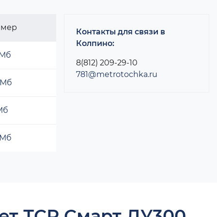
змер
Контакты для связи в
Колпино:
 Мб
8(812) 209-29-10
781@metrotochka.ru
 Мб
 Мб
 Мб
ет ТСР Смарт ДУ300