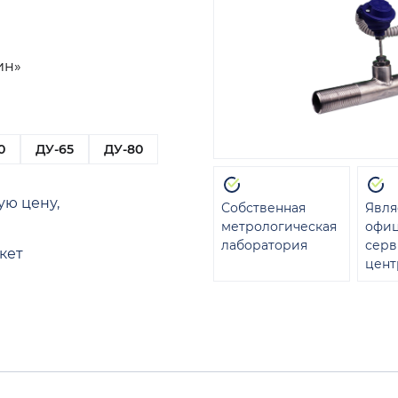
ин»
0
ДУ-65
ДУ-80
ую цену,
Собственная
Явля
метрологическая
офи
лаборатория
сер
кет
цент