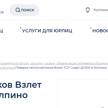
Колпин
ПОИСК
ов
Ц
УСЛУГИ ДЛЯ ЮРЛИЦ
НОВО
параметров потока, расхода, уровня, объема веществ
Поверка общедом
 в Колпино
Поверка теплосчетчиков Взлет ТСР Смарт ДУ300 в Колпино
ков Взлет
олпино