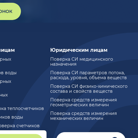
ВОНОК
лицам
Юридическим лицам
ирных
Поверка СИ медицинского
назначения
ов воды
Поверка СИ параметров потока,
расхода, уровня, объема веществ
ирных
Поверка СИ физико-химического
состава и свойств веществ
ных
Поверка средств измерения
геометрических величин
рка теплосчетчиков
Поверка средств измерения
чиков воды
механических величин
оверка счетчиков