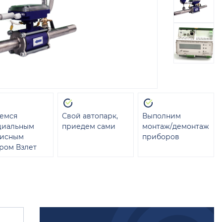
емся
Свой автопарк,
Выполним
циальным
приедем сами
монтаж/демонтаж
висным
приборов
ром Взлет