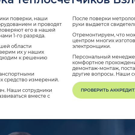
дики поверки, наши
После поверки метроло
орудованием и проводят
руки выдается свидетел
поверяют его в нашей
Отремонтируем, что мо
ами 1-го разряда.
центром многих изгото
ашей области
электронщики.
верим их у наших
Персональный менеджер
одходим к решению
комфортное прохождение
демонтаж-монтаж, поста
транспортными
другие вопросы. Наши со
х средство измерений.
ач. Наши сотрудники
ПРОВЕРИТЬ АККРЕДИ
звиваться вместе с