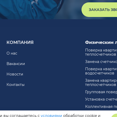
ЗАКАЗАТЬ З
КОМПАНИЯ
Физическим 
Поверка кварт
О нас
теплосчетчиков
Замена счетчик
Вакансии
Поверка кварт
водосчетчиков
Новости
Замена квартир
Контакты
теплосчетчиков
Групповая пове
Установка счет
Коллективная п
ли вы соглашаетесь с
условиями
обработки cookie и