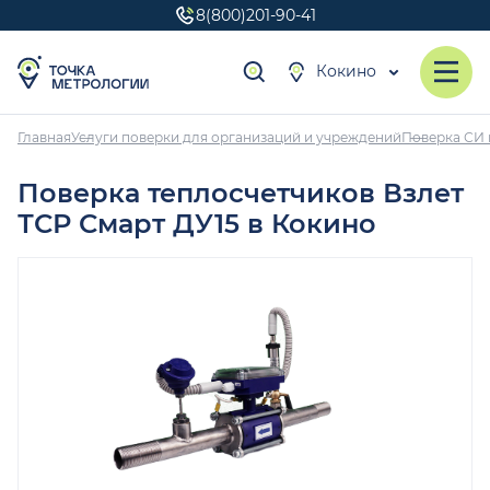
8(800)201-90-41
Кокино
Главная
Услуги поверки для организаций и учреждений
Поверка СИ 
Поверка теплосчетчиков Взлет
ТСР Смарт ДУ15 в Кокино