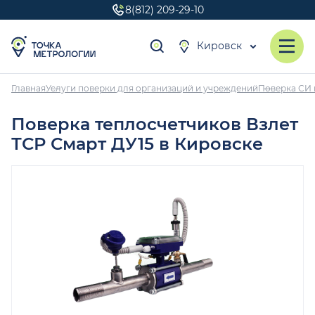
8(812) 209-29-10
Кировск
Главная
Услуги поверки для организаций и учреждений
Поверка СИ 
Поверка теплосчетчиков Взлет
ТСР Смарт ДУ15 в Кировске