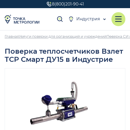
8(800)201-90-41
Индустрия
Главная
Услуги поверки для организаций и учреждений
Поверка СИ 
Поверка теплосчетчиков Взлет
ТСР Смарт ДУ15 в Индустрие