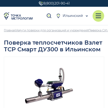
8(800)201-90-41
Ильинский
Главная
Услуги поверки для организаций и учреждений
Поверка СИ 
Поверка теплосчетчиков Взлет
ТСР Смарт ДУ300 в Ильинском