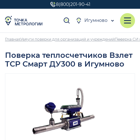
8(800)201-90-41
Игумново
Главная
Услуги поверки для организаций и учреждений
Поверка СИ 
Поверка теплосчетчиков Взлет
ТСР Смарт ДУ300 в Игумново