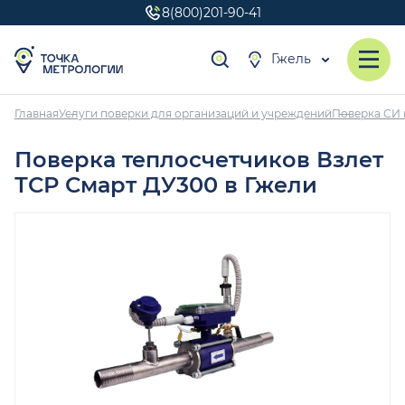
8(800)201-90-41
Гжель
Главная
Услуги поверки для организаций и учреждений
Поверка СИ 
Поверка теплосчетчиков Взлет
ТСР Смарт ДУ300 в Гжели