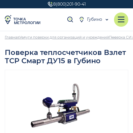
8(800)201-90-41
Губино
Главная
Услуги поверки для организаций и учреждений
Поверка СИ 
Поверка теплосчетчиков Взлет
ТСР Смарт ДУ15 в Губино