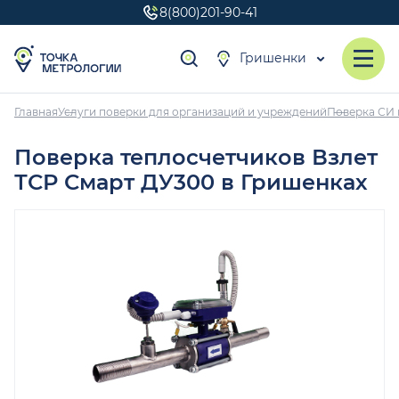
8(800)201-90-41
Гришенки
Главная
Услуги поверки для организаций и учреждений
Поверка СИ 
Поверка теплосчетчиков Взлет
ТСР Смарт ДУ300 в Гришенках