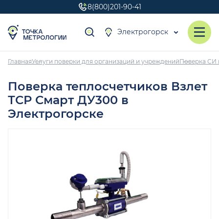
8(800)201-90-41
Электрогорск
Главная
Услуги поверки для организаций и учреждений
Поверка СИ 
Поверка теплосчетчиков Взлет
ТСР Смарт ДУ300 в
Электрогорске