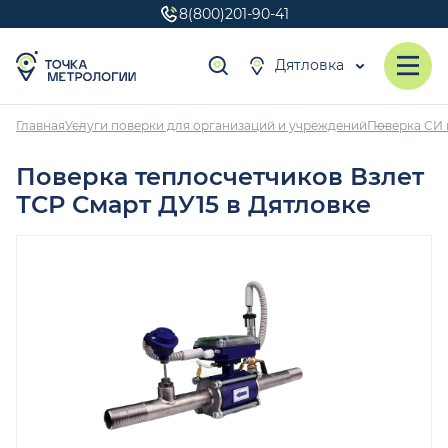
8(800)201-90-41
Дятловка
Главная
Услуги поверки для организаций и учреждений
Поверка СИ 
Поверка теплосчетчиков Взлет
ТСР Смарт ДУ15 в Дятловке