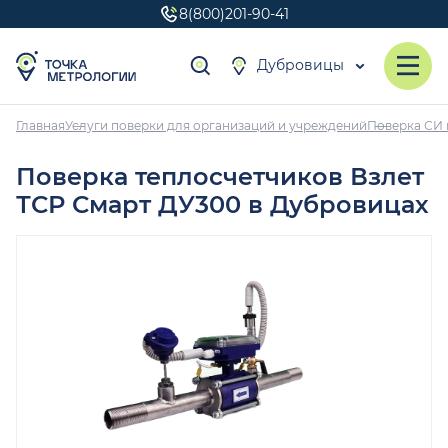
8(800)201-90-41
Дубровицы
Главная
Услуги поверки для организаций и учреждений
Поверка СИ 
Поверка теплосчетчиков Взлет
ТСР Смарт ДУ300 в Дубровицах