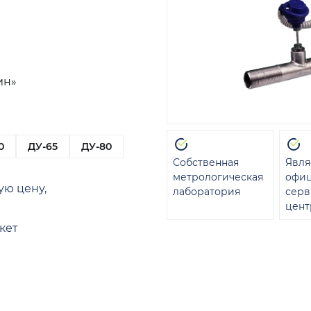
ин»
0
ДУ-65
ДУ-80
Собственная
Явля
метрологическая
офи
ую цену,
лаборатория
сер
цент
кет