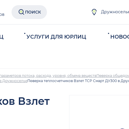
Дружносель
ПОИСК
ов
Ц
УСЛУГИ ДЛЯ ЮРЛИЦ
НОВО
параметров потока, расхода, уровня, объема веществ
Поверка общедом
 в Дружноселье
Поверка теплосчетчиков Взлет ТСР Смарт ДУ300 в Др
ков Взлет