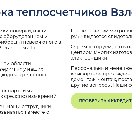
ка теплосчетчиков Взл
дики поверки, наши
После поверки метроло
 с оборудованием и
руки выдается свидетел
риборы и поверяют его в
Отремонтируем, что мо
 эталонами 1-го
центром многих изгото
электронщики.
ашей области
Персональный менеджер
верим их у наших
комфортное прохождение
одходим к решению
демонтаж-монтаж, поста
другие вопросы. Наши со
транспортными
х средство измерений.
ПРОВЕРИТЬ АККРЕДИ
ач. Наши сотрудники
звиваться вместе с