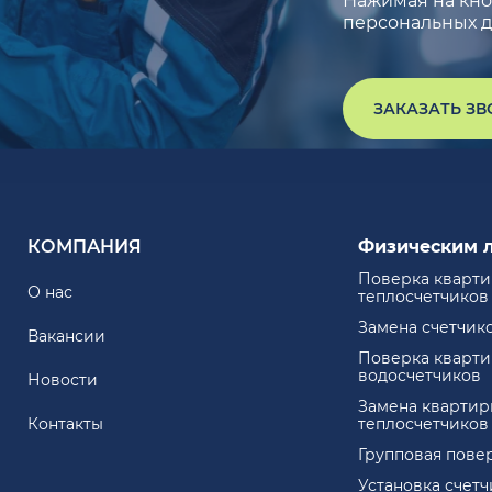
Нажимая на кноп
персональных д
ЗАКАЗАТЬ З
КОМПАНИЯ
Физическим 
Поверка кварт
О нас
теплосчетчиков
Замена счетчик
Вакансии
Поверка кварт
водосчетчиков
Новости
Замена квартир
Контакты
теплосчетчиков
Групповая пове
Установка счет