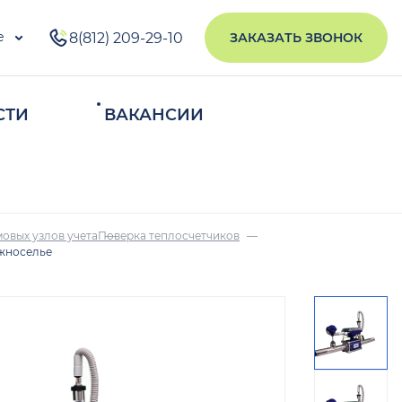
е
8(812) 209-29-10
ЗАКАЗАТЬ ЗВОНОК
СТИ
ВАКАНСИИ
ИСКАТЬ
овых узлов учета
Поверка теплосчетчиков
ужноселье