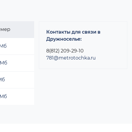
змер
Контакты для связи в
Дружноселье:
 Мб
8(812) 209-29-10
781@metrotochka.ru
 Мб
 Мб
 Мб