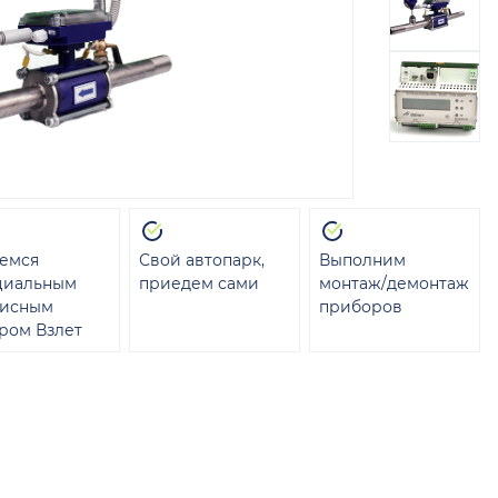
емся
Свой автопарк,
Выполним
циальным
приедем сами
монтаж/демонтаж
висным
приборов
ром Взлет