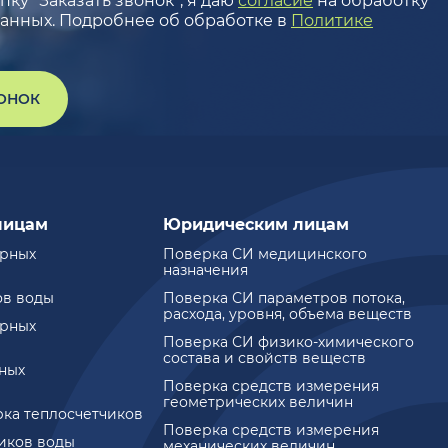
ку “Заказать звонок”, я даю
согласие
на обработку
анных. Подробнее об обработке в
Политике
ВОНОК
лицам
Юридическим лицам
ирных
Поверка СИ медицинского
назначения
ов воды
Поверка СИ параметров потока,
расхода, уровня, объема веществ
ирных
Поверка СИ физико-химического
состава и свойств веществ
ных
Поверка средств измерения
геометрических величин
рка теплосчетчиков
Поверка средств измерения
чиков воды
механических величин