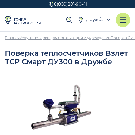
8(800)201-90-41
Дружба
Главная
Услуги поверки для организаций и учреждений
Поверка СИ 
Поверка теплосчетчиков Взлет
ТСР Смарт ДУ300 в Дружбе