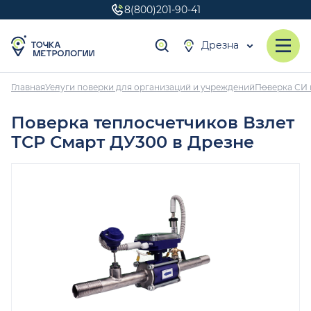
8(800)201-90-41
Дрезна
Главная
Услуги поверки для организаций и учреждений
Поверка СИ 
Поверка теплосчетчиков Взлет
ТСР Смарт ДУ300 в Дрезне