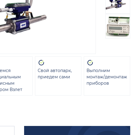
емся
Свой автопарк,
Выполним
циальным
приедем сами
монтаж/демонтаж
висным
приборов
ром Взлет