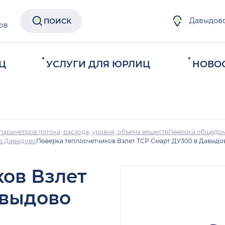
Давыдов
ПОИСК
ов
Ц
УСЛУГИ ДЛЯ ЮРЛИЦ
НОВО
параметров потока, расхода, уровня, объема веществ
Поверка общедом
 в Давыдово
Поверка теплосчетчиков Взлет ТСР Смарт ДУ300 в Давыдо
ков Взлет
авыдово