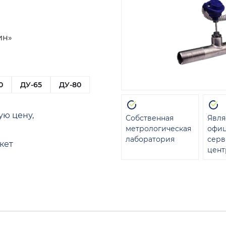
ин»
0
ДУ-65
ДУ-80
ую цену,
Собственная
Явля
метрологическая
офи
лаборатория
сер
кет
цент