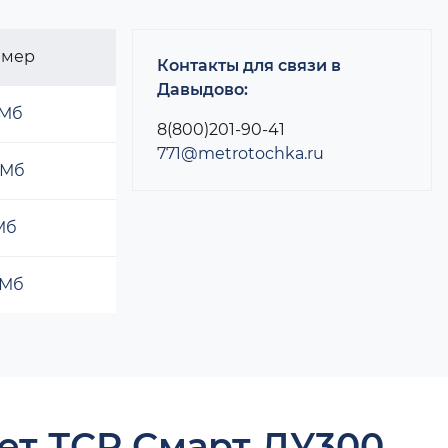
змер
Контакты для связи в
Давыдово:
 Мб
8(800)201-90-41
771@metrotochka.ru
 Мб
 Мб
 Мб
ет ТСР Смарт ДУ300