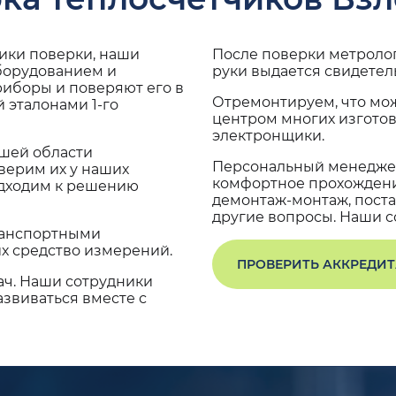
дики поверки, наши
После поверки метроло
оборудованием и
руки выдается свидетел
риборы и поверяют его в
Отремонтируем, что мо
 эталонами 1-го
центром многих изгото
электронщики.
ашей области
Персональный менеджер
верим их у наших
комфортное прохождение
одходим к решению
демонтаж-монтаж, поста
другие вопросы. Наши со
транспортными
х средство измерений.
ПРОВЕРИТЬ АККРЕДИ
ач. Наши сотрудники
звиваться вместе с