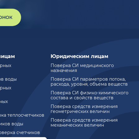
ВОНОК
лицам
Юридическим лицам
ирных
Поверка СИ медицинского
назначения
ов воды
Поверка СИ параметров потока,
расхода, уровня, объема веществ
ирных
Поверка СИ физико-химического
состава и свойств веществ
ных
Поверка средств измерения
геометрических величин
рка теплосчетчиков
Поверка средств измерения
чиков воды
механических величин
оверка счетчиков