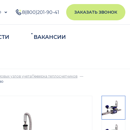
о
8(800)201-90-41
ЗАКАЗАТЬ ЗВОНОК
СТИ
ВАКАНСИИ
ИСКАТЬ
овых узлов учета
Поверка теплосчетчиков
во