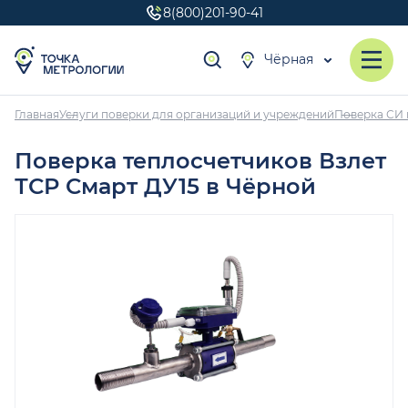
8(800)201-90-41
Чёрная
Главная
Услуги поверки для организаций и учреждений
Поверка СИ 
Поверка теплосчетчиков Взлет
ТСР Смарт ДУ15 в Чёрной