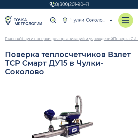
8(800)201-90-41
Чулки-Соколово
Главная
Услуги поверки для организаций и учреждений
Поверка СИ 
Поверка теплосчетчиков Взлет
ТСР Смарт ДУ15 в Чулки-
Соколово