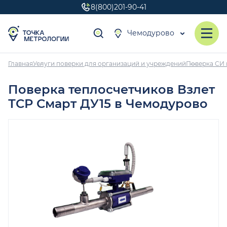
8(800)201-90-41
Чемодурово
Главная
Услуги поверки для организаций и учреждений
Поверка СИ 
Поверка теплосчетчиков Взлет
ТСР Смарт ДУ15 в Чемодурово