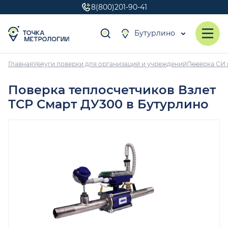
8(800)201-90-41
Бутурлино
Главная
Услуги поверки для организаций и учреждений
Поверка СИ 
Поверка теплосчетчиков Взлет
ТСР Смарт ДУ300 в Бутурлино