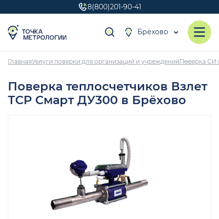
8(800)201-90-41
Брёхово
Главная
Услуги поверки для организаций и учреждений
Поверка СИ 
Поверка теплосчетчиков Взлет
ТСР Смарт ДУ300 в Брёхово