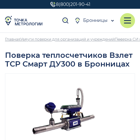
8(800)201-90-41
Бронницы
Главная
Услуги поверки для организаций и учреждений
Поверка СИ 
Поверка теплосчетчиков Взлет
ТСР Смарт ДУ300 в Бронницах