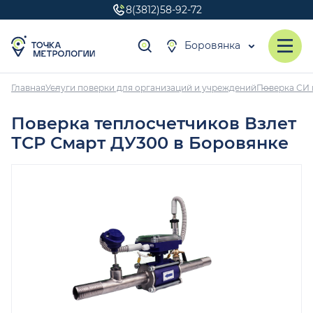
8(3812)58-92-72
Боровянка
Главная
Услуги поверки для организаций и учреждений
Поверка СИ 
Поверка теплосчетчиков Взлет
ТСР Смарт ДУ300 в Боровянке