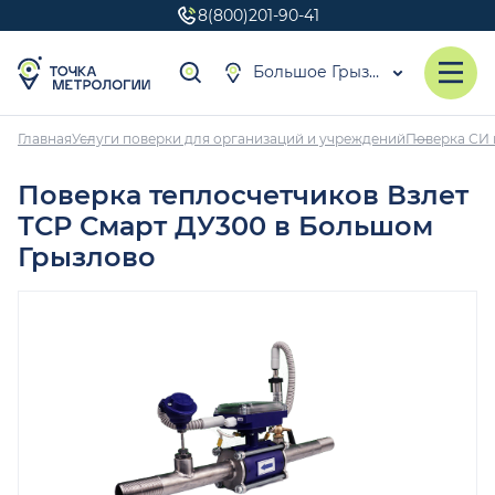
8(800)201-90-41
Большое Грызлово
Главная
Услуги поверки для организаций и учреждений
Поверка СИ 
Поверка теплосчетчиков Взлет
ТСР Смарт ДУ300 в Большом
Грызлово