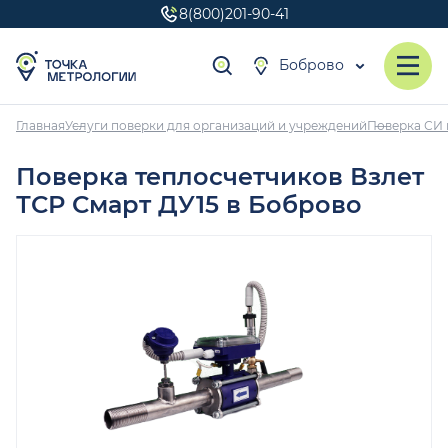
8(800)201-90-41
Боброво
Главная
Услуги поверки для организаций и учреждений
Поверка СИ 
Поверка теплосчетчиков Взлет
ТСР Смарт ДУ15 в Боброво