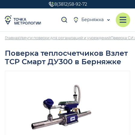
8(3812)58-92-72
Берняжка
Главная
Услуги поверки для организаций и учреждений
Поверка СИ 
Поверка теплосчетчиков Взлет
ТСР Смарт ДУ300 в Берняжке