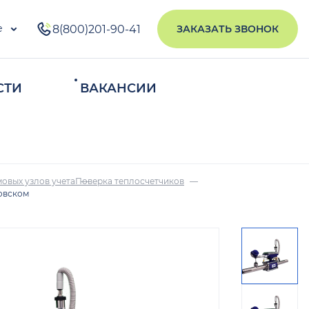
е
8(800)201-90-41
ЗАКАЗАТЬ ЗВОНОК
СТИ
ВАКАНСИИ
ИСКАТЬ
овых узлов учета
Поверка теплосчетчиков
новском