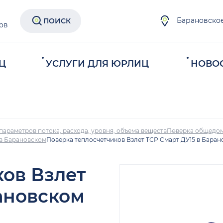
Барановско
ПОИСК
ов
Ц
УСЛУГИ ДЛЯ ЮРЛИЦ
НОВО
параметров потока, расхода, уровня, объема веществ
Поверка общедом
 в Барановском
Поверка теплосчетчиков Взлет ТСР Смарт ДУ15 в Бара
ков Взлет
ановском