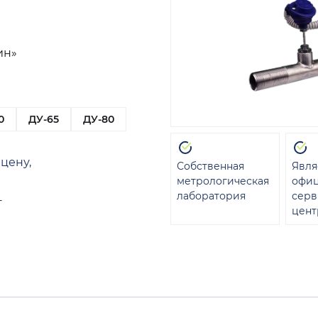
ин»
0
ДУ-65
ДУ-80
цену,
Собственная
Явля
метрологическая
офи
лаборатория
сер
т
цент