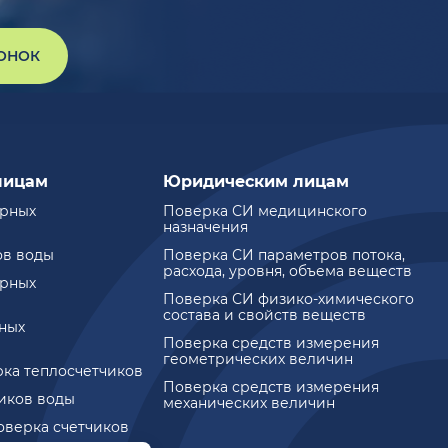
ВОНОК
лицам
Юридическим лицам
ирных
Поверка СИ медицинского
назначения
ов воды
Поверка СИ параметров потока,
расхода, уровня, объема веществ
ирных
Поверка СИ физико-химического
состава и свойств веществ
ных
Поверка средств измерения
геометрических величин
рка теплосчетчиков
Поверка средств измерения
чиков воды
механических величин
оверка счетчиков