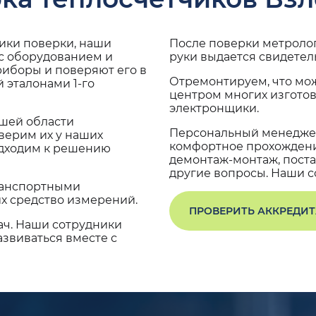
дики поверки, наши
После поверки метроло
 с оборудованием и
руки выдается свидетел
риборы и поверяют его в
Отремонтируем, что мо
 эталонами 1-го
центром многих изгото
электронщики.
ашей области
Персональный менеджер
верим их у наших
комфортное прохождение
одходим к решению
демонтаж-монтаж, поста
другие вопросы. Наши со
транспортными
х средство измерений.
ПРОВЕРИТЬ АККРЕДИ
ач. Наши сотрудники
звиваться вместе с