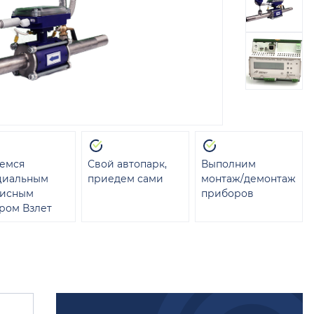
емся
Свой автопарк,
Выполним
циальным
приедем сами
монтаж/демонтаж
висным
приборов
ром Взлет