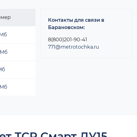
змер
Контакты для связи в
Барановском:
 Мб
8(800)201-90-41
771@metrotochka.ru
 Мб
 Мб
 Мб
ет ТСР Смарт ДУ15