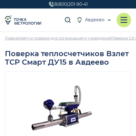
8(800)201-90-41
Авдеево
Главная
Услуги поверки для организаций и учреждений
Поверка СИ 
Поверка теплосчетчиков Взлет
ТСР Смарт ДУ15 в Авдеево