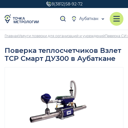
8(3812)58-92-72
Аубаткан
Главная
Услуги поверки для организаций и учреждений
Поверка СИ 
Поверка теплосчетчиков Взлет
ТСР Смарт ДУ300 в Аубаткане