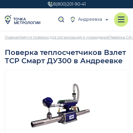
8(800)201-90-41
Андреевка
Главная
Услуги поверки для организаций и учреждений
Поверка СИ 
Поверка теплосчетчиков Взлет
ТСР Смарт ДУ300 в Андреевке