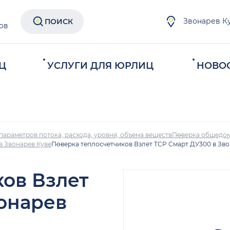
Звонарев К
ПОИСК
ов
Ц
УСЛУГИ ДЛЯ ЮРЛИЦ
НОВО
параметров потока, расхода, уровня, объема веществ
Поверка общедом
в Звонарев Куве
Поверка теплосчетчиков Взлет ТСР Смарт ДУ300 в Зво
ков Взлет
вонарев