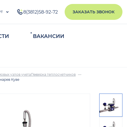
ут
8(3812)58-92-72
ЗАКАЗАТЬ ЗВОНОК
СТИ
ВАКАНСИИ
ИСКАТЬ
овых узлов учета
Поверка теплосчетчиков
нарев Куве