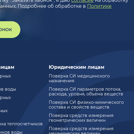
ку “Заказать звонок”, я даю
согласие
на обработку
анных. Подробнее об обработке в
Политике
ВОНОК
лицам
Юридическим лицам
ирных
Поверка СИ медицинского
назначения
ов воды
Поверка СИ параметров потока,
расхода, уровня, объема веществ
ирных
Поверка СИ физико-химического
состава и свойств веществ
ных
Поверка средств измерения
геометрических величин
рка теплосчетчиков
Поверка средств измерения
чиков воды
механических величин