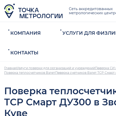
Сеть аккредитованных
метрологических центр
КОМПАНИЯ
УСЛУГИ ДЛЯ ФИЗЛИ
КОНТАКТЫ
Главная
Услуги поверки для организаций и учреждений
Поверка СИ 
Поверка теплосчетчиков Взлет
Поверка счетчиков Взлет ТСР Смарт 
Поверка теплосчетчи
ТСР Смарт ДУ300 в З
Куве