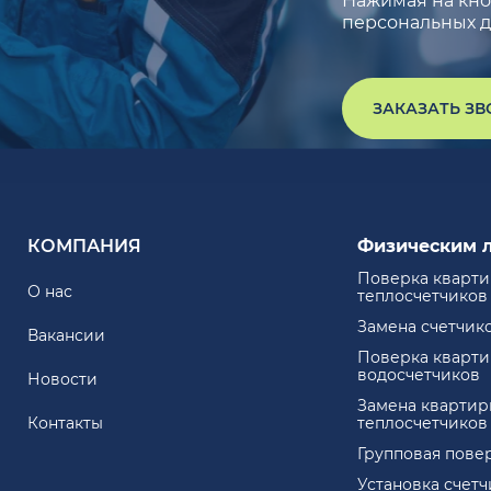
Нажимая на кноп
персональных д
ЗАКАЗАТЬ З
КОМПАНИЯ
Физическим 
Поверка кварт
О нас
теплосчетчиков
Замена счетчик
Вакансии
Поверка кварт
водосчетчиков
Новости
Замена квартир
Контакты
теплосчетчиков
Групповая пове
Установка счет