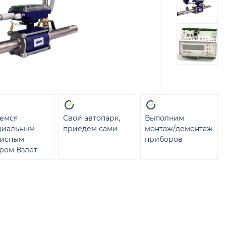
емся
Свой автопарк,
Выполним
циальным
приедем сами
монтаж/демонтаж
висным
приборов
ром Взлет