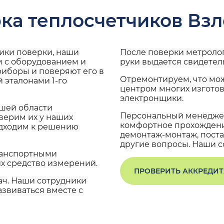
ка теплосчетчиков Взл
дики поверки, наши
После поверки метроло
м с оборудованием и
руки выдается свидетел
риборы и поверяют его в
Отремонтируем, что мо
 эталонами 1-го
центром многих изгото
электронщики.
ашей области
Персональный менеджер
верим их у наших
комфортное прохождение
одходим к решению
демонтаж-монтаж, поста
другие вопросы. Наши со
транспортными
х средство измерений.
ПРОВЕРИТЬ АККРЕДИ
ач. Наши сотрудники
звиваться вместе с