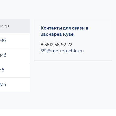
змер
Контакты для связи в
Звонарев Куве:
 Мб
8(3812)58-92-72
551@metrotochka.ru
 Мб
 Мб
 Мб