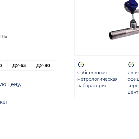
ин»
0
ДУ-65
ДУ-80
Собственная
Явля
метрологическая
офи
ую цену,
лаборатория
сер
цент
кет