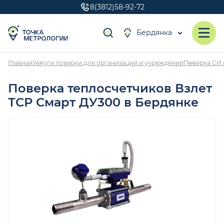
8(3812)58-92-72
Бердянка
Главная
Услуги поверки для организаций и учреждений
Поверка СИ 
Поверка теплосчетчиков Взлет
ТСР Смарт ДУ300 в Бердянке